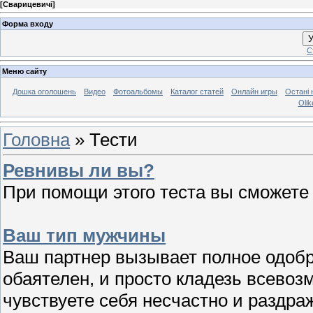
[
Сварицевичі
]
Форма входу
У
С
Меню сайту
Дошка оголошень
Видео
Фотоальбомы
Каталог статей
Онлайн игры
Остані 
Olik
Головна
»
Тести
Ревнивы ли вы?
При помощи этого теста вы сможете
Ваш тип мужчины
Ваш партнер вызывает полное одобр
обаятелен, и просто кладезь всевоз
чувствуете себя несчастно и раздраж